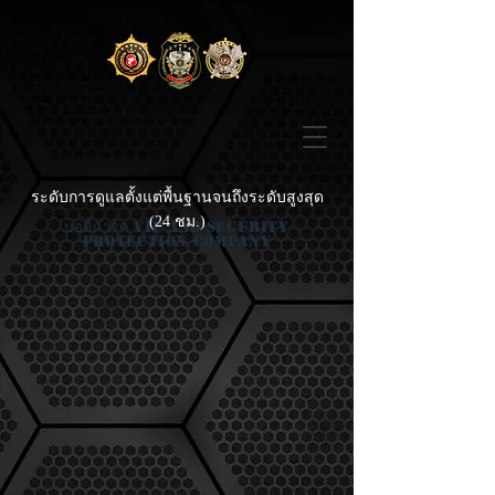
ระดับการดูแลตั้งแต่พื้นฐานจนถึงระดับสูงสุด
(24 ชม.)
บอดี้การ์ด Vip And Security
Protection Company