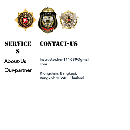
service
contact-us
s
instructor.ken111689@gmail.
About-Us
com
Our-partner
Klongchan, Bangkapi,
Bangkok 10240, Thailand
Security-training
Join-us
Our-service